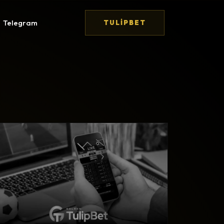
Telegram
TULIPBET