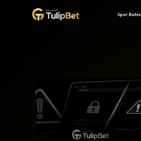
Spor Bahis