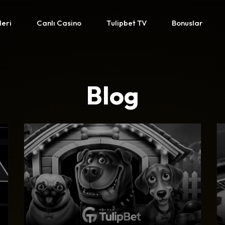
leri
Canlı Casino
Tulipbet TV
Bonuslar
Blog