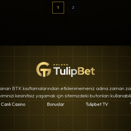
1
2
yaşanan BTK kısıtlamalarından etkilenmemeniz adına zaman z
minizi kesinitisiz yaşamak için sitemizdeki butonları kullanabili
Canlı Casino
Bonuslar
Tulipbet TV