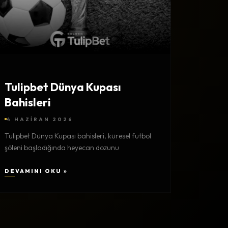
Tulipbet Dünya Kupası
Bahisleri
4 HAZIRAN 2026
Tulipbet Dünya Kupası bahisleri, küresel futbol
şöleni başladığında heyecan dozunu
DEVAMINI OKU »