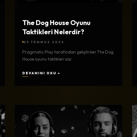
The Dog House Oyunu
Taktikleri Nelerdir?
23 TEMMUZ 2026
Pragmatic Play tarafından geliştirilen The Dog
House oyunu taktikleri söz
DEVAMINI OKU »